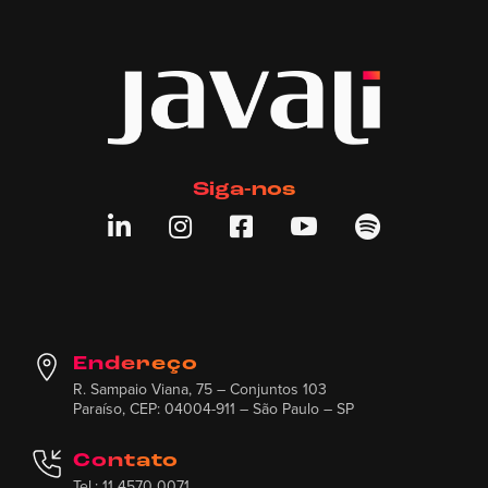
Siga-nos





Endereço
R. Sampaio Viana, 75 – Conjuntos 103
Paraíso, CEP: 04004-911 – São Paulo – SP
Contato
Tel.: 11 4570 0071