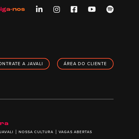





iga-nos
ONTRATE A JAVALI
ÁREA DO CLIENTE
ira
JAVALI
NOSSA CULTURA
VAGAS ABERTAS