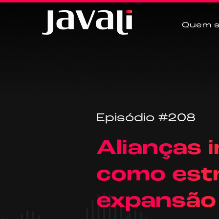
Quem 
Episódio #208
Alianças 
como estr
expansão