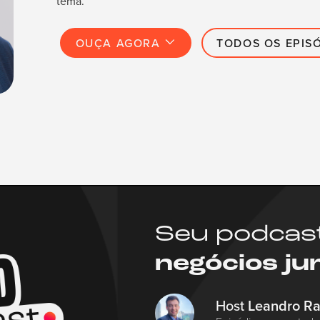
tema.
OUÇA AGORA
TODOS OS EPIS
Seu podcas
negócios ju
Host
Leandro R