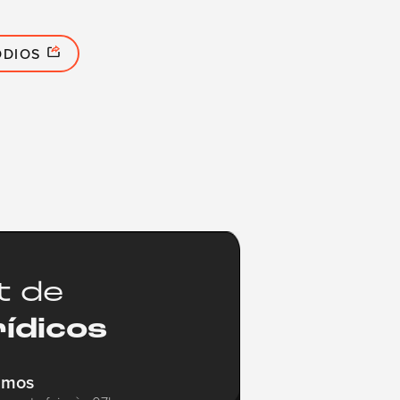
ÓDIOS
t de
rídicos
amos