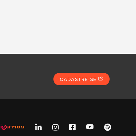
CADASTRE-SE





iga-nos