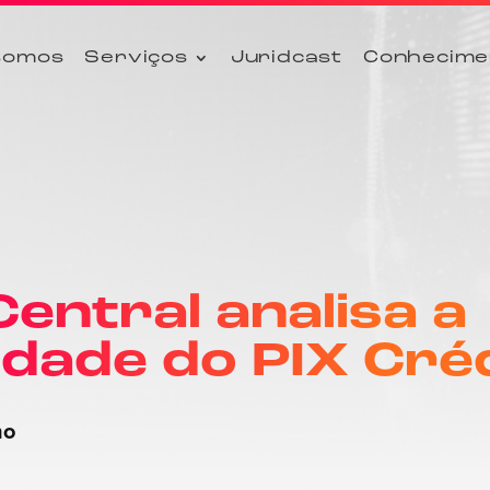
somos
Serviços
Juridcast
Conhecime
entral analisa a
idade do PIX Cré
no