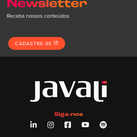
Newsletter
Receba nossos conteúdos
CADASTRE-SE
Siga-nos




