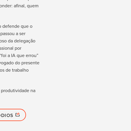
onder: afinal, quem
no defende que o
 passou a ser
cioso da delegação
ssional por
foi a IA que errou”
vogado do presente
os de trabalho
 produtividade na
ÓDIOS