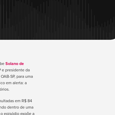
ebe
Solano de
P e presidente da
a OAB-SP, para uma
co em alerta: a
órios.
multadas em R$ 84
ndo dentro de uma
, o episódio expõe a