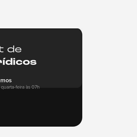
t de
rídicos
amos
quarta-feira às 07h