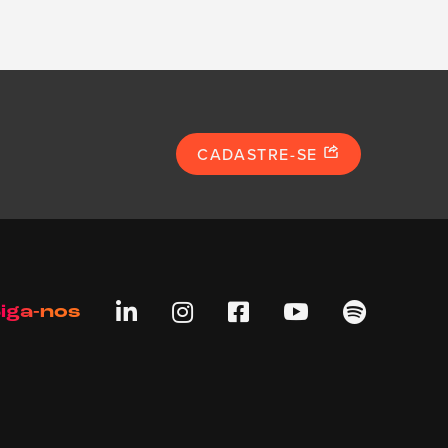
CADASTRE-SE





iga-nos