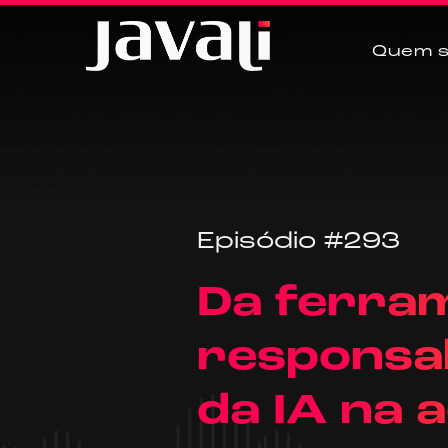
Quem 
Episódio #293
Da ferra
responsab
da IA na 