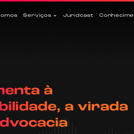
somos
Serviços
Juridcast
Conhecime
menta à
ilidade, a virada
advocacia