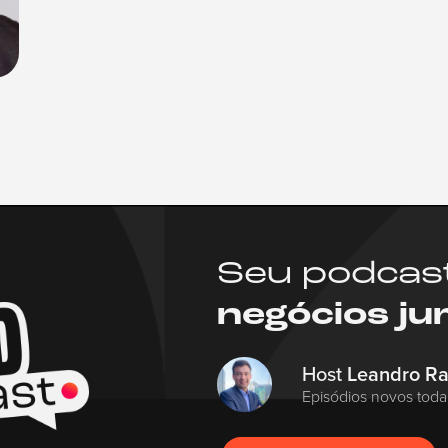
Seu podcas
negócios ju
Host
Leandro R
Episódios novos toda 