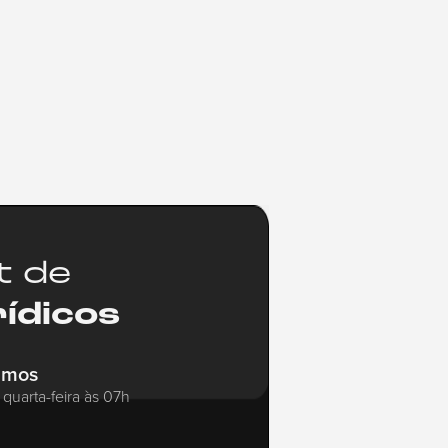
t de
rídicos
amos
quarta-feira às 07h