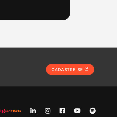
CADASTRE-SE





iga-nos