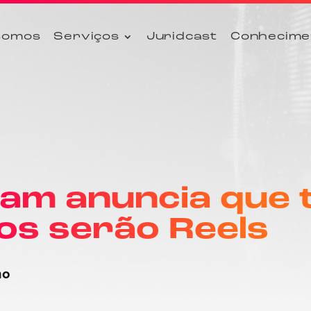
somos
Serviços
Juridcast
Conhecime
ram anuncia que 
os serão Reels
no