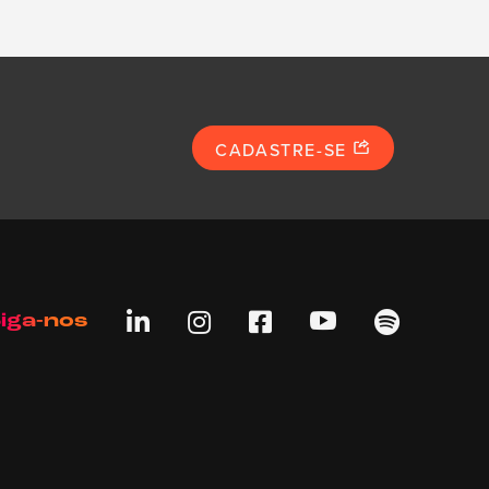
CADASTRE-SE





iga-nos