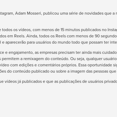
agram, Adam Mosseri, publicou uma série de novidades que a r
e todos os vídeos, com menos de 15 minutos publicados no Insta
dos em Reels. Ainda, todos os Reels com menos de 90 segundos
 e aparecerão para usuários do mundo todo que possam ter int
e e engajamento, as empresas precisam ter ainda mais cuidado
ls permitem a remixagem do conteúdo. Ou seja, qualquer usuár
vídeo com edições e comentários próprios. Essa oportunidade si
ções do conteúdo publicado ou sobre a imagem das pessoas que
ue vídeos já publicados e que as publicações de usuários privad