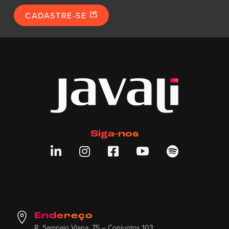
CADASTRE-SE
Siga-nos





Endereço
R. Sampaio Viana, 75 – Conjuntos 103