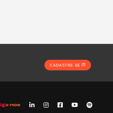
CADASTRE-SE





iga-nos