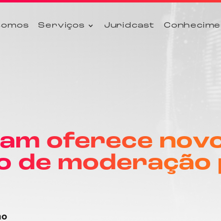
somos
Serviços
Juridcast
Conhecime
ram oferece nov
o de moderação 
no