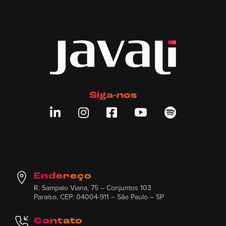
Siga-nos





Endereço
R. Sampaio Viana, 75 – Conjuntos 103
Paraíso, CEP: 04004-911 – São Paulo – SP
Contato