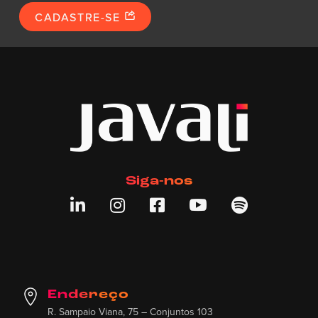
CADASTRE-SE
Siga-nos





Endereço
R. Sampaio Viana, 75 – Conjuntos 103