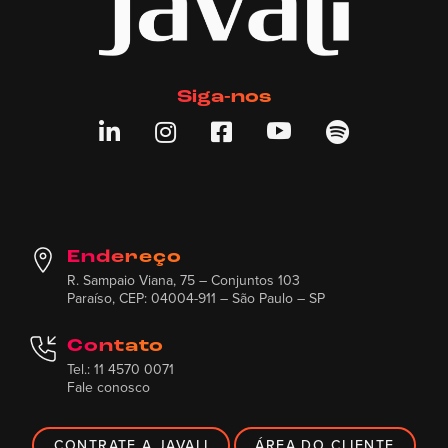
Siga-nos





Endereço
R. Sampaio Viana, 75 – Conjuntos 103
Paraíso, CEP: 04004-911 – São Paulo – SP
Contato
Tel.: 11 4570 0071
Fale conosco
CONTRATE A JAVALI
ÁREA DO CLIENTE