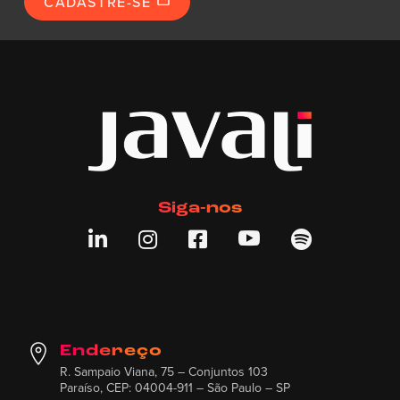
CADASTRE-SE
Siga-nos





Endereço
R. Sampaio Viana, 75 – Conjuntos 103
Paraíso, CEP: 04004-911 – São Paulo – SP