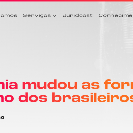
somos
Serviços
Juridcast
Conhecime
ia mudou as for
o dos brasileiro
no