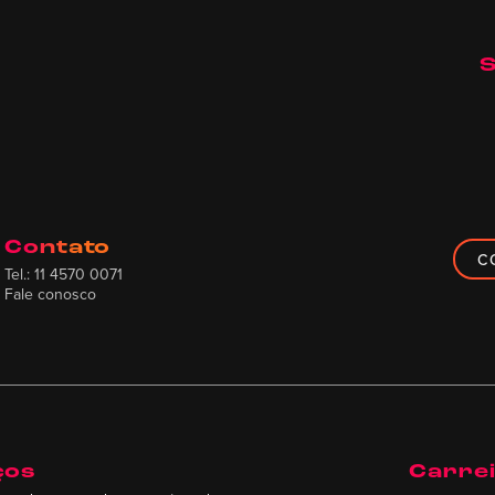
S
Contato
C
Tel.: 11 4570 0071
Fale conosco
ços
Carre