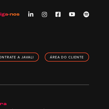





iga-nos
ONTRATE A JAVALI
ÁREA DO CLIENTE
ira