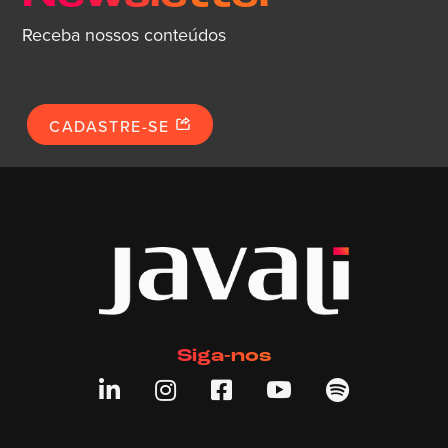
Receba nossos conteúdos
CADASTRE-SE
Siga-nos




