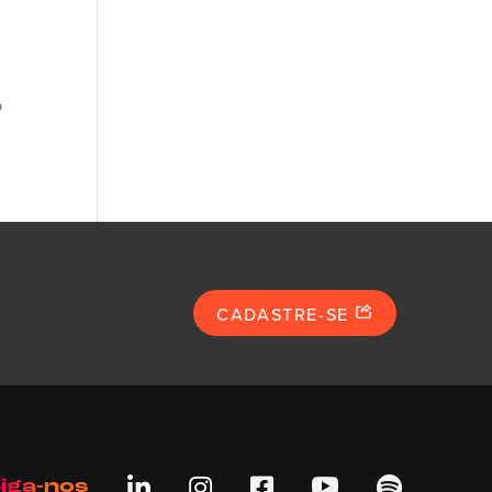
o
CADASTRE-SE





iga-nos