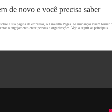
em de novo e você precisa saber
 sobre a sua página de empresas, o LinkedIn Pages. As mudanças visam tornar 
tar o engajamento entre pessoas e organizações. Veja a seguir as principais...
S