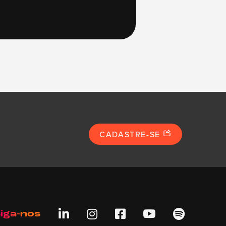
CADASTRE-SE





iga-nos