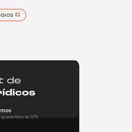
ÓDIOS
t de
rídicos
amos
quarta-feira às 07h