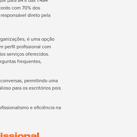
que para 84% das 1.484
acordo com 70% dos
 responsável direto pela
organizações, é uma opção
 perfil profissional com
os serviços oferecidos.
rguntas frequentes,
 e conversas, permitindo uma
lioso para os escritórios pois
fissionalismo e eficiência na
issional