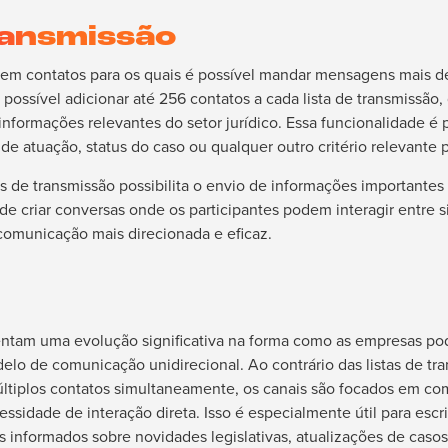
ransmissão
únem contatos para os quais é possível mandar mensagens mais d
É possível adicionar até 256 contatos a cada lista de transmissã
informações relevantes do setor jurídico. Essa funcionalidade é p
 de atuação, status do caso ou qualquer outro critério relevante p
tas de transmissão possibilita o envio de informações importantes
de criar conversas onde os participantes podem interagir entre s
comunicação mais direcionada e eficaz.
ntam uma evolução significativa na forma como as empresas p
elo de comunicação unidirecional. Ao contrário das listas de tr
tiplos contatos simultaneamente, os canais são focados em com
sidade de interação direta. Isso é especialmente útil para escr
 informados sobre novidades legislativas, atualizações de caso