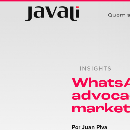
Quem 
— INSIGHTS
WhatsA
advocac
marketi
Por Juan Piva