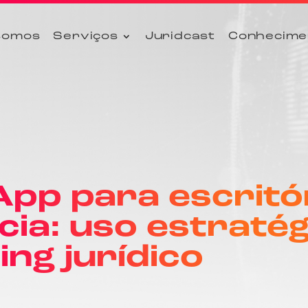
somos
Serviços
Juridcast
Conhecime
pp para escritó
ia: uso estratég
ng jurídico