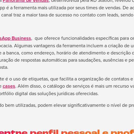
sa
Panorama de Vendas
, desenvolvida pela RD Station, revelou 
p é a ferramenta mais utilizada por seus times de vendas. De 
 o canal traz a maior taxa de sucesso no contato com leads, sendo
sApp Business
, que oferece funcionalidades específicas para 
vocacia. Algumas vantagens da ferramenta incluem a criação de um
e a banca, como endereço, horário de atendimento e descrição d
guração de respostas automáticas para saudações, ausências e pe
sta.
nte é o uso de etiquetas, que facilita a organização de contatos
 e
cases
. Além disso, o catálogo de serviços é mais um recurso va
rtfólio digital das soluções jurídicas oferecidas.
o bem utilizadas, podem elevar significativamente o nível de pro
ntre perfil pessoal e prof