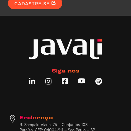
CADASTRE-SE
Siga-nos





Endereço
R. Sampaio Viana, 75 – Conjuntos 103
Paraíso, CEP: 04004-911 – São Paulo – SP