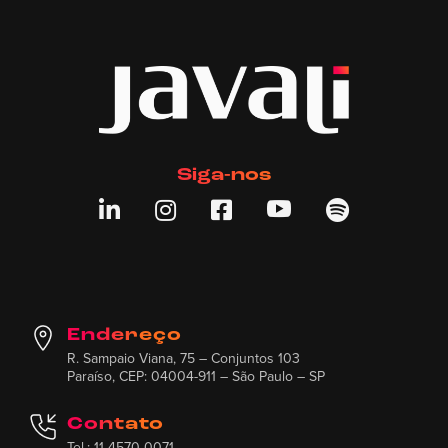
Siga-nos





Endereço
R. Sampaio Viana, 75 – Conjuntos 103
Paraíso, CEP: 04004-911 – São Paulo – SP
Contato
Tel.: 11 4570 0071