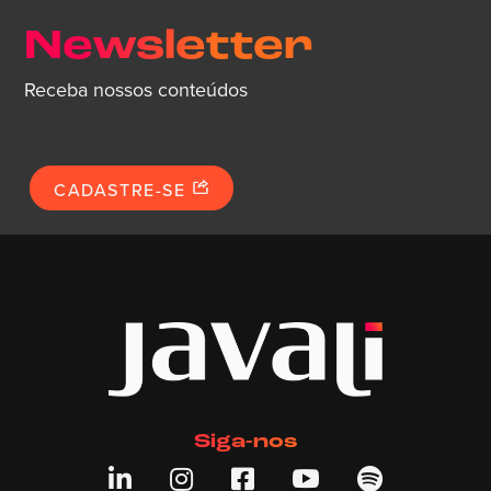
Newsletter
Receba nossos conteúdos
CADASTRE-SE
Siga-nos




