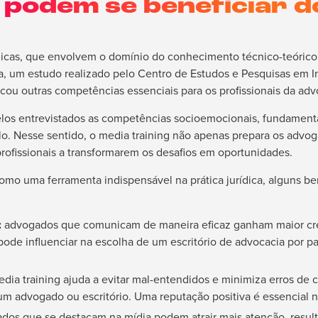
 podem se beneficiar d
icas, que envolvem o domínio do conhecimento técnico-teórico d
ica, um estudo realizado pelo Centro de Estudos e Pesquisas em
ficou outras competências essenciais para os profissionais da adv
pelos entrevistados as competências socioemocionais, fundamenta
o. Nesse sentido, o media training não apenas prepara os advo
rofissionais a transformarem os desafios em oportunidades.
como uma ferramenta indispensável na prática jurídica, alguns b
:
advogados que comunicam de maneira eficaz ganham maior cre
o pode influenciar na escolha de um escritório de advocacia por p
dia training ajuda a evitar mal-entendidos e minimiza erros d
um advogado ou escritório. Uma reputação positiva é essencial no
dos que se destacam na mídia podem atrair mais atenção, resu