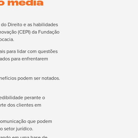
o media
o Direito e as habilidades
 Inovação (CEPI) da Fundação
ocacia.
is para lidar com questões
gados para enfrentarem
enefícios podem ser notados.
dibilidade perante o
arte dos clientes em
e comunicação que podem
 setor jurídico.
ltando em uma base de