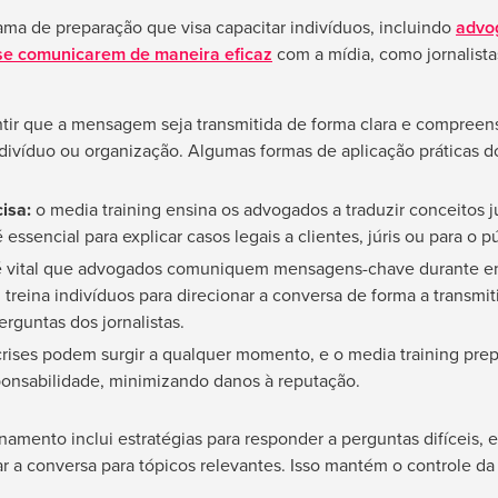
ama de preparação que visa capacitar indivíduos, incluindo
advog
 se comunicarem de maneira eficaz
com a mídia, como jornalista
tir que a mensagem seja transmitida de forma clara e compreen
divíduo ou organização. Algumas formas de aplicação práticas d
isa:
o media training ensina os advogados a traduzir conceitos 
 essencial para explicar casos legais a clientes, júris ou para o p
 vital que advogados comuniquem mensagens-chave durante entr
 treina indivíduos para direcionar a conversa de forma a transmi
guntas dos jornalistas.
rises podem surgir a qualquer momento, e o media training prep
onsabilidade, minimizando danos à reputação.
inamento inclui estratégias para responder a perguntas difíceis, 
ar a conversa para tópicos relevantes. Isso mantém o controle da 