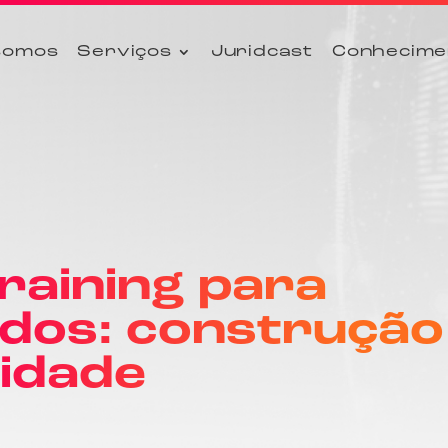
somos
Serviços
Juridcast
Conhecime
raining para
dos: construção
lidade