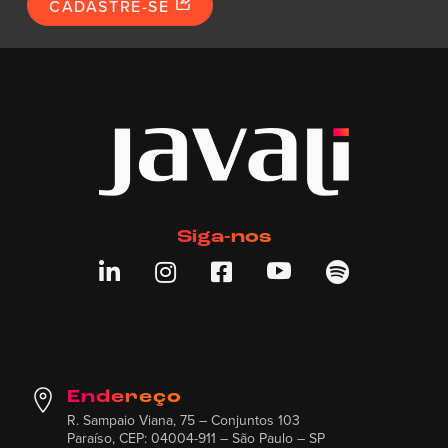
CADASTRE-SE
Siga-nos





Endereço
R. Sampaio Viana, 75 – Conjuntos 103
Paraíso, CEP: 04004-911 – São Paulo – SP