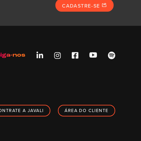
CADASTRE-SE





iga-nos
ONTRATE A JAVALI
ÁREA DO CLIENTE