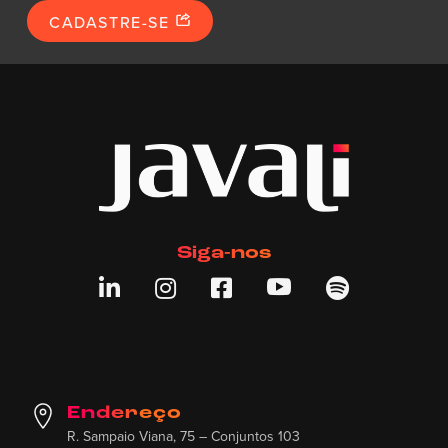
CADASTRE-SE
Siga-nos





Endereço
R. Sampaio Viana, 75 – Conjuntos 103